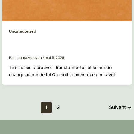
Uncategorized
Tu n’as rien à prouver : transforme-toi, et le
monde change autour de toi
Par
chantalvereyen
/
mai 5, 2025
Tu n’as rien à prouver : transforme-toi, et le monde
change autour de toi On croit souvent que pour avoir
1
2
Suivant
→