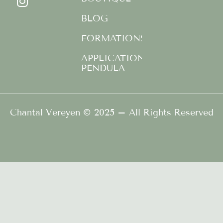
o
g
b
o
r
e
BLOG
k
a
FORMATIONS
-
m
f
APPLICATION
PENDULA
Chantal Vereyen © 2025 – All Rights Reserved