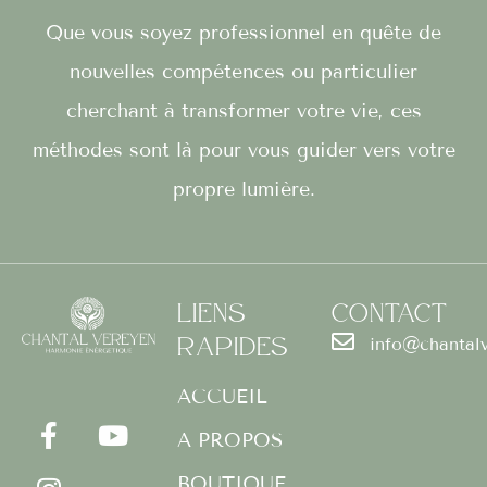
Que vous soyez professionnel en quête de
nouvelles compétences ou particulier
cherchant à transformer votre vie, ces
méthodes sont là pour vous guider vers votre
propre lumière.
Liens
Contact
Rapides
info@chantal
F
I
Y
a
n
o
ACCUEIL
c
s
u
A PROPOS
e
t
t
b
a
u
BOUTIQUE