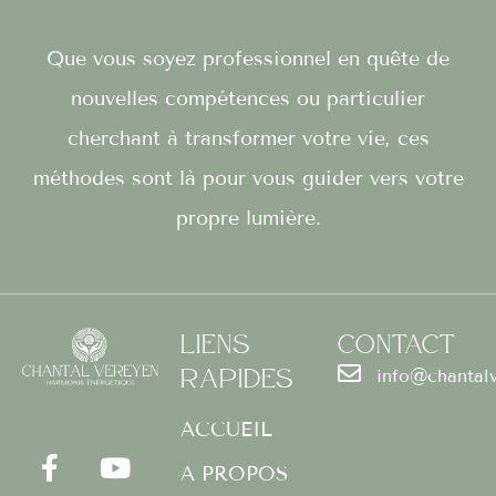
Que vous soyez professionnel en quête de
nouvelles compétences ou particulier
cherchant à transformer votre vie, ces
méthodes sont là pour vous guider vers votre
propre lumière.
Liens
Contact
Rapides
info@chantal
F
I
Y
a
n
o
ACCUEIL
c
s
u
A PROPOS
e
t
t