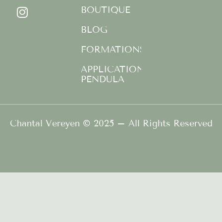
b
a
u
BOUTIQUE
o
g
b
o
r
e
BLOG
k
a
FORMATIONS
-
m
f
APPLICATION
PENDULA
Chantal Vereyen © 2025 – All Rights Reserved