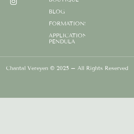
o
g
b
o
r
e
BLOG
k
a
FORMATIONS
-
m
f
APPLICATION
PENDULA
Chantal Vereyen © 2025 – All Rights Reserved