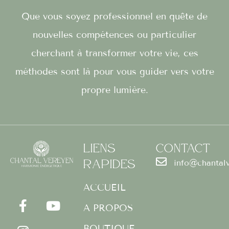
Que vous soyez professionnel en quête de
nouvelles compétences ou particulier
cherchant à transformer votre vie, ces
méthodes sont là pour vous guider vers votre
propre lumière.
Liens
Contact
Rapides
info@chantal
F
I
Y
a
n
o
ACCUEIL
c
s
u
A PROPOS
e
t
t
b
a
u
BOUTIQUE