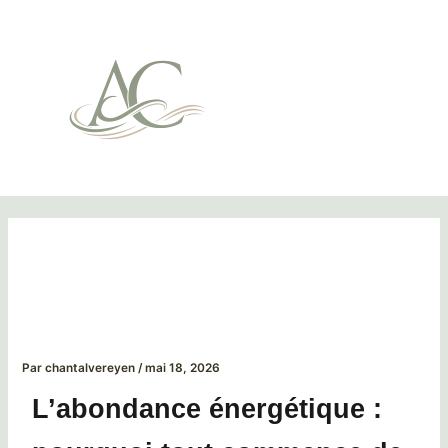
Aller
Mai
au
Men
contenu
L’abondance énergétique :
pourquoi tout commence de
l’intérieur
Par
chantalvereyen
/
mai 18, 2026
L’abondance énergétique :