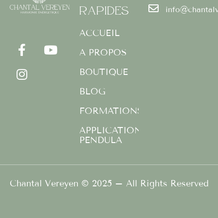
Rapides
info@chantal
F
I
Y
a
n
o
ACCUEIL
c
s
u
A PROPOS
e
t
t
b
a
u
BOUTIQUE
o
g
b
o
r
e
BLOG
k
a
FORMATIONS
-
m
f
APPLICATION
PENDULA
Chantal Vereyen © 2025 – All Rights Reserved