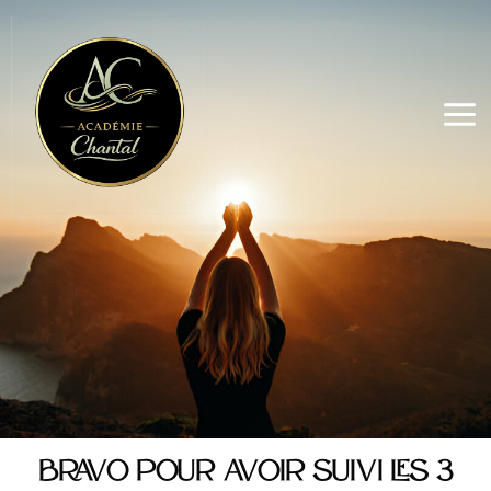
Aller
Mai
au
Men
contenu
Bravo pour avoir suivi les 3