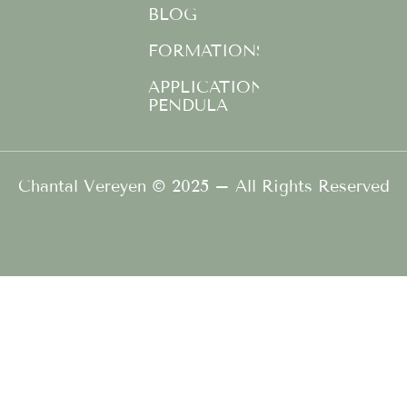
o
r
e
BLOG
k
a
FORMATIONS
-
m
f
APPLICATION
PENDULA
Chantal Vereyen © 2025 – All Rights Reserved