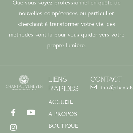
Que vous soyez professionnel en quête de
nouvelles compétences ou particulier
cherchant à transformer votre vie, ces
méthodes sont là pour vous guider vers votre
propre lumière.
Liens
Contact
Rapides
info@chantal
F
I
Y
a
n
o
ACCUEIL
c
s
u
A PROPOS
e
t
t
b
a
u
BOUTIQUE
o
g
b